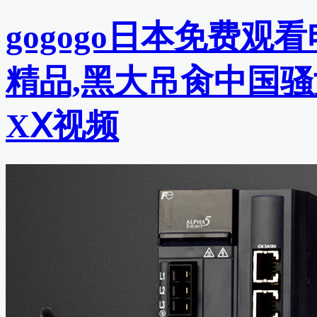
gogogo日本免费观
精品,黑大吊肏中国骚
XⅩ视频