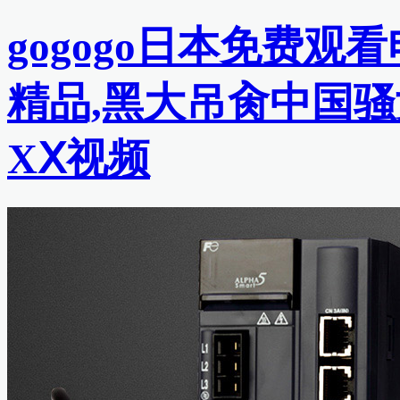
gogogo日本免费观
精品,黑大吊肏中国骚
XⅩ视频