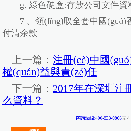
g. 綠色硬盒:存放公司文件資
7 、領(lǐng)取全套中國(g
付清余款
上一篇：
注冊(cè)中國(
權(quán)益與責(zé)任
下一篇：
2017年在深圳注冊
么資料？
咨詢熱線:400-833-0866
立即