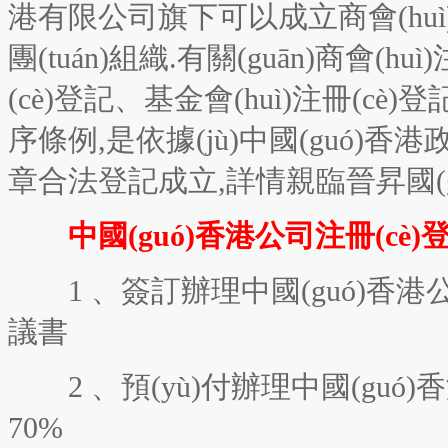
港有限公司旗下可以成立商會(huì)協(
團(tuán)組織.有關(guān)商會(huì)注
(cè)登記、基金會(huì)注冊(c
序條例,是依據(jù)中國(guó)香港
章合法登記成立,詳情親臨晉昇國(g
中國(guó)香港公司注冊(cè)
1 、簽訂辦理中國(guó)香港
議書
2 、預(yù)付辦理中國(guó)香
70%