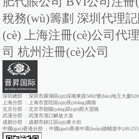
肥代賬公司
BVI公司注冊(c
稅務(wù)籌劃
深圳代理記
(cè)
上海注冊(cè)公司代
司
杭州注冊(cè)公司
深圳總部 ：深圳市羅湖區(qū)深南東路5002號(hào)地王大廈6208-
上海分部 ：上海市普陀區(qū)長(zhǎng)壽路
北京分部 ：北京市朝陽(yáng)區(qū)西大望路
武漢分部 ：武漢市漢口解放大道
成都分部 ：成都市錦江區(qū)東大街
中國(guó)香港分部 ：中國(guó)香港中環(huán)德輔道中249-253