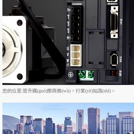
您的位置:
晉升國(guó)際商務(wù)
>
行業(yè)知識(shí)
>