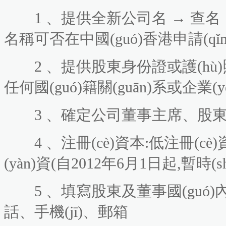
1 、提供全新公司名 → 查名
名稱可否在中國(guó)香港申請(qǐn
2 、提供股東身份證或護(hù)照
任何國(guó)籍關(guān)系或企業(
3 、確定公司董事主席
4 、注冊(cè)資本:低注冊(c
(yàn)資(自2012年6月1日起,暫時
5 、填寫股東及董事國(guó)內(
話、手機(jī)、郵箱