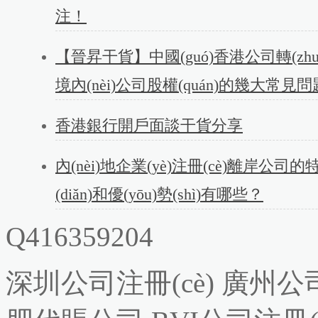
注！
【晉昇干貨】中國(guó)香港公司轉(zhu
境內(nèi)公司股權(quán)的幾大常見
香港銀行開戶面談干貨分享
內(nèi)地企業(yè)注冊(cè)離岸公司的
(diǎn)和優(yōu)勢(shì)有哪些？
Q416359204
深圳公司注冊(cè)
廣州公司