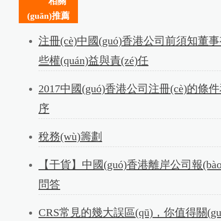
相關
(guān)推薦
注冊(cè)中國(guó)香港公司前須知董
些權(quán)益與責(zé)任
2017中國(guó)香港公司注冊(cè)的條
序
稅務(wù)籌劃
【干貨】中國(guó)香港離岸公司報(bà
問答
CRS常見的幾大誤區(qū)，你值得關(guā