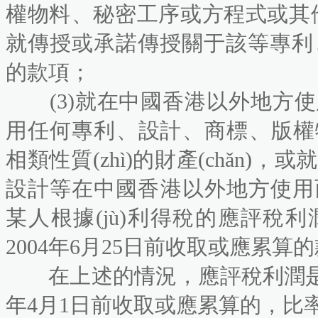
權物料、秘密工序或方程式或其他相類性
就傳授或承諾傳授關于該等專利
的款項；
(3)就在中國香港以外地方使
用任何專利、設計、商標
相類性質(zhì)的財產(chǎn)，
設計等在中國香港以外地方使用
某人根據(jù)利得稅的應評稅
2004年6月25日前收取或應累算的款
在上述的情況，應評稅利潤是
年4月1日前收取或應累算的，比