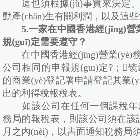
這也須根據(jù)事實來決定
動產(chǎn)生有關利潤，以
5.一家在中國香港經(jīng)營業
規(guī)定需要遵守？
在中國香港經(jīng)營業(yè
公司相同的申報規(guī)定?
的商業(yè)登記署申請登記其業(yè)
出的利得稅報稅表。
如該公司在任何一個課稅年度有應
務局的報稅表，則該公司須在該
月之內(nèi)，以書面通知稅務局須