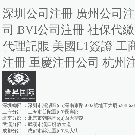
深圳公司注冊
廣州公司注
司
BVI公司注冊
社保代繳
代理記賬
美國L1簽證
工
注冊
重慶注冊公司
杭州
深圳總部 ：深圳市羅湖區(qū)深南東路5002號地王大廈6208-621
上海分部 ：上海市普陀區(qū)長壽路
北京分部 ：北京市朝陽區(qū)西大望路
武漢分部 ：武漢市漢口解放大道
成都分部 ：成都市錦江區(qū)東大街