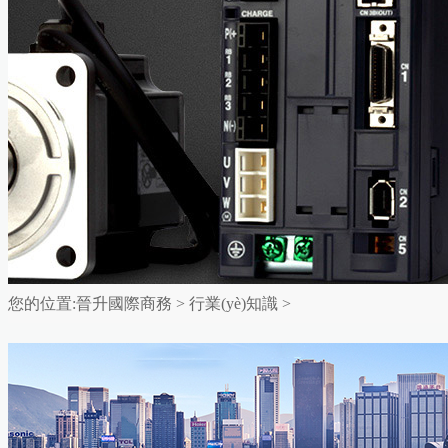
您的位置:
晉升國際商務
>
行業(yè)知識
>