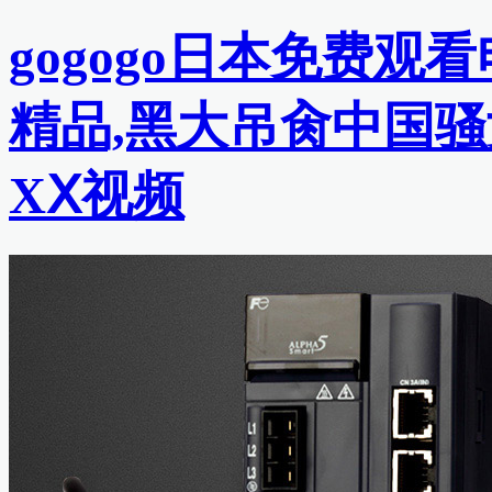
gogogo日本免费观
精品,黑大吊肏中国骚
XⅩ视频