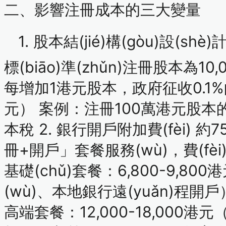
二、影響注冊成本的三大變量
1. 股本結(jié)構(gòu)設(shè)計(
標(biāo)準(zhǔn)注冊股本為10
每增加1港元股本，政府征收
0.
元）
案例：注冊100萬港元股本的
本稅
2. 銀行開戶附加費(fèi)
約75
冊+開戶」套餐服務(wù)
，
基礎(chǔ)套餐：6,800-9,800
(wù)、本地銀行遠(yuǎn)程開戶
高端套餐：12,000-18,000港