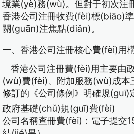
境業(yè)務(wù)。但對于初次注冊
香港公司注冊收費(fèi)標(biāo)準(
關(guān)注焦點(diǎn)。
一、香港公司注冊核心費(fèi)用構
香港公司注冊費(fèi)用主要由
政
(wù)費(fèi)、附加服務(wù)成本
修訂的《公司條例》明確規(guī)
政府基礎(chǔ)規(guī)費(fèi)
公司名稱查冊費(fèi)
：電子提交15港
結(jié)果）