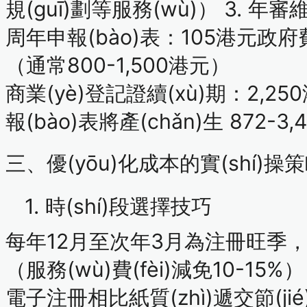
規(guī)劃等服務(wù)）
3. 年審
周年申報(bào)表
：105港元政府費(
（通常800-1,500港元）
商業(yè)登記證續(xù)期
：2,25
報(bào)表將產(chǎn)生
872-3
三、優(yōu)化成本的實(shí)操
1. 時(shí)段選擇技巧
每年12月至次年3月為注冊旺季
（服務(wù)費(fèi)減免10-15%）
電子注冊相比紙質(zhì)遞交節(jié