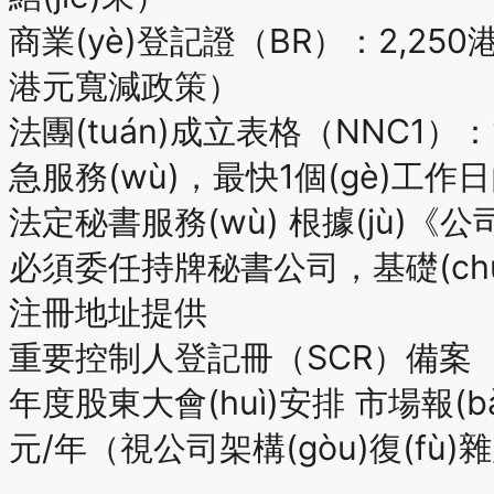
商業(yè)登記證（BR）
：2,250
港元寬減政策）
法團(tuán)成立表格（NNC1）
：
急服務(wù)，最快1個(gè)工作
法定秘書服務(wù)
根據(jù)《
必須委任
持牌秘書公司
，基礎
注冊地址提供
重要控制人登記冊（SCR）備案
年度股東大會(huì)安排 市場報(bà
元/年
（視公司架構(gòu)復(fù)