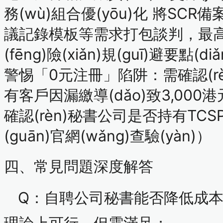
務(wù)組合優(yōu)化
將SCR備案
議記錄模板等需求打包談判，最
(fēng)險(xiǎn)規(guī)避要點(diǎ
警惕「0元注冊」陷阱：需確認(rèn
有客戶因漏繳導(dǎo)致
3,000
確認(rèn)秘書公司是否持有TC
(guān)官網(wǎng)
查驗(yàn)）
四、常見問題深度解答
Q：自聘公司秘書能否降低成
理論上可行，但需滿足：