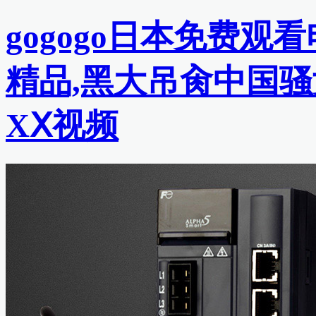
gogogo日本免费观
精品,黑大吊肏中国骚
XⅩ视频