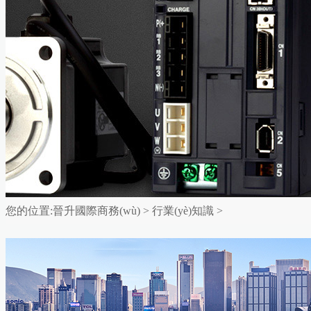
您的位置:
晉升國際商務(wù)
>
行業(yè)知識
>