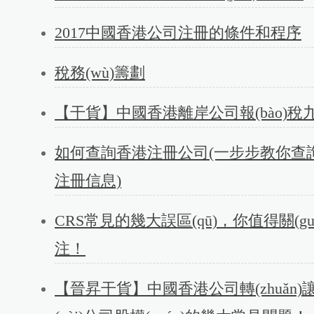
2017中國香港公司注冊的條件和程序
稅務(wù)籌劃
【干貨】中國香港離岸公司報(bào)稅
如何查詢香港注冊公司(一步步教你查
注冊信息)
CRS常見的幾大誤區(qū)，你值得關(guā
注！
【晉昇干貨】中國香港公司轉(zhuǎn)