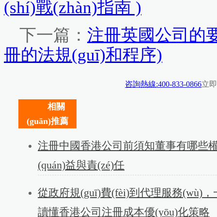
(shí)戰(zhàn)指南 )
下一篇：
注冊英國公司的
冊的法規(guī)和程序)
咨詢熱線:400-833-0866
立即
相關
(guān)推薦
注冊中國香港公司前須知董事有哪些
(quán)益與責(zé)任
從政府規(guī)費(fèi)到代理服務(wù)
讀懂香港公司注冊成本優(yōu)化策略