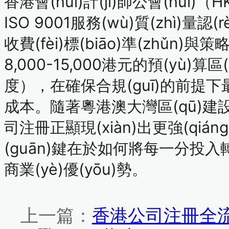
香港會(huì)計(jì)師公會(huì)（H
ISO 9001服務(wù)質(zhì)量認
收費(fèi)標(biāo)準(zhǔn)與策
8,000-15,000港元
的預(yù)算區(
度），在確保合規(guī)的前提
成本。隨著粵港澳大灣區(qū)建設(sh
司注冊正顯現(xiàn)出更強(qiáng
(guān)鍵在於如何將每一分投入轉(z
商業(yè)優(yōu)勢。
上一篇：
香港公司注冊全