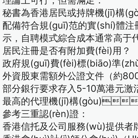
秘書為香港居民或持牌機(jī)構(gò
配備符合規(guī)范的實(shí)體
示，自聘模式綜合成本通常高于代理
居民注冊是否有附加費(fèi)用？
政府規(guī)費(fèi)標(biāo)準(zh
外資股東需額外公證文件（約800-
部分銀行要求存入5-10萬港元
最高的代理機(jī)構(gòu)
參考三重認(rèn)證：
香港信托及公司服務(wù)提供者